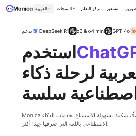
طورين
التسعير
مركز التعلم
المنتجات
العربية
GPT-4o
o3 & o4 mini
DeepSeek R1
يدعم
ChatG
استخدم
عربية لرحلة ذكاء
صطناعية سلسة
Monica يوفر دعمًا للغات شاملًا، يمكنك بسهولة الاستمتاع بخدمات الذكاء
الاصطناعي باللغة التي تعرفها جيدًا أكثر.