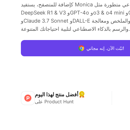
كإضافة للمتصفح، يستفيد Monica من نماذج ذكاء اصطناعي متطورة مثل
DeepSeek R1 & V3 وGPT-4o وo3 & o4 mini وGemini 2.5 pro
وClaude 3.7 Sonnet وDALL-E للترجمة والكتابة والملخص ومعالجة PDF
والرسم بالذكاء الاصطناعي لتلبية احتياجاتك المتنوعة.
ثبّت الآن. إنه مجاني!
أفضل منتج لهذا اليوم
على Product Hunt