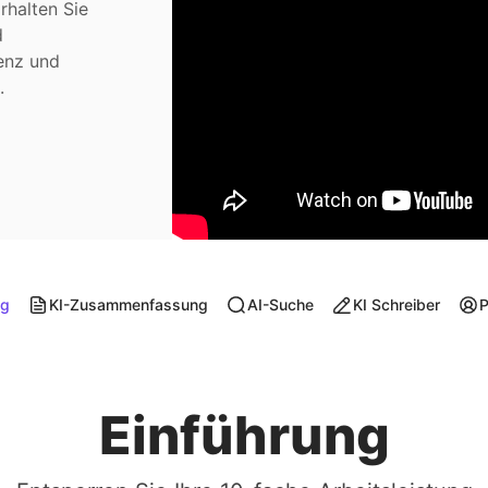
rhalten Sie
d
ienz und
.
ng
KI-Zusammenfassung
AI-Suche
KI Schreiber
P
Einführung