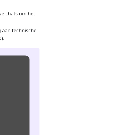
we chats om het
g aan technische
).