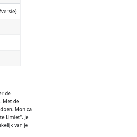
fversie)
er de
. Met de
ldoen. Monica
e Limiet". Je
elijk van je