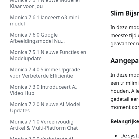
Monica 7.9.1 Nieuwe Modellen
Klaar voor Jou
Slim Bijs
Monica 7.6.1 lanceert o3-mini
model
In deze modu
Monica 7.6.0 Google
meeste tijd
Afbeeldingsmodel Nu
geavanceerd
Beschikbaar
Monica 7.5.1 Nieuwe Functies en
Modelupdate
Aangepas
Monica 7.4.0 Slimme Upgrade
In deze mod
voor Verbeterde Efficiëntie
een trimlimi
Monica 7.3.0 Introduceert AI
houden. All
Video Hub
gedetailleer
Monica 7.2.0 Nieuwe AI Model
moment con
Updates
Belangrijk
Monica 7.1.0 Vereenvoudig
Artikel & Multi-Platform Chat
De syst