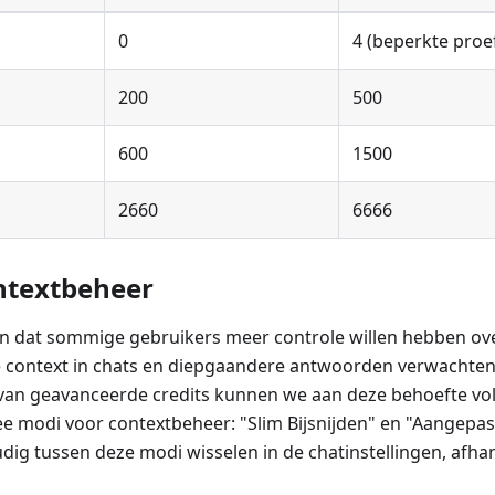
0
4 (beperkte proe
200
500
600
1500
2660
6666
ntextbeheer
n dat sommige gebruikers meer controle willen hebben ov
 context in chats en diepgaandere antwoorden verwachten
 van geavanceerde credits kunnen we aan deze behoefte vo
e modi voor contextbeheer: "Slim Bijsnijden" en "Aangepast
ig tussen deze modi wisselen in de chatinstellingen, afhank