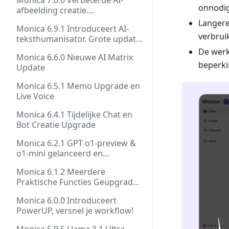
Monica 7.0.0 Verbeterde AI-
onnodig
afbeelding creatie.
Herontworpen interface!
Langere
Monica 6.9.1 Introduceert AI-
verbrui
teksthumanisator. Grote update
van de schrijfassistent!
De werk
Monica 6.6.0 Nieuwe AI Matrix
beperki
Update
Monica 6.5.1 Memo Upgrade en
Live Voice
Monica 6.4.1 Tijdelijke Chat en
Bot Creatie Upgrade
Monica 6.2.1 GPT o1-preview &
o1-mini gelanceerd en
Verbeterde Vertaling
Monica 6.1.2 Meerdere
Praktische Functies Geüpgraded
om Je Efficiëntie te Verhogen
Monica 6.0.0 Introduceert
PowerUP, versnel je workflow!