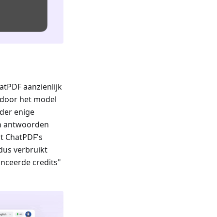
atPDF aanzienlijk
rdoor het model
nder enige
an antwoorden
dt ChatPDF's
dus verbruikt
anceerde credits"