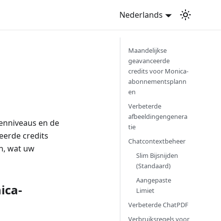
Nederlands
Maandelijkse
geavanceerde
credits voor Monica-
abonnementsplann
en
Verbeterde
afbeeldingengenera
tenniveaus en de
tie
eerde credits
Chatcontextbeheer
n, wat uw
Slim Bijsnijden
(Standaard)
Aangepaste
ica-
Limiet
Verbeterde ChatPDF
Verbruiksregels voor