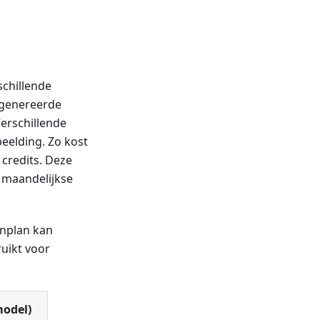
schillende
gegenereerde
erschillende
eelding. Zo kost
credits. Deze
e maandelijkse
enplan kan
uikt voor
model)