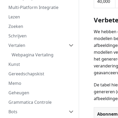
40,000
Multi-Platform Integratie
Lezen
Verbete
Zoeken
We hebben o
Schrijven
modellen be
Vertalen
afbeeldinge
modellen ve
Webpagina Vertaling
het generer
Kunst
verandering
geavanceerd
Gereedschapskist
Memo
De tabel hi
genereren (
Geheugen
afbeeldinge
Grammatica Controle
Bots
Abonnem