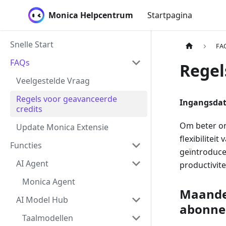
Monica Helpcentrum
Startpagina
Snelle Start
FA
FAQs
Regel
Veelgestelde Vraag
Regels voor geavanceerde
Ingangsdat
credits
Om beter on
Update Monica Extensie
flexibilitei
Functies
geïntroduce
AI Agent
productivite
Monica Agent
Maandel
AI Model Hub
abonne
Taalmodellen