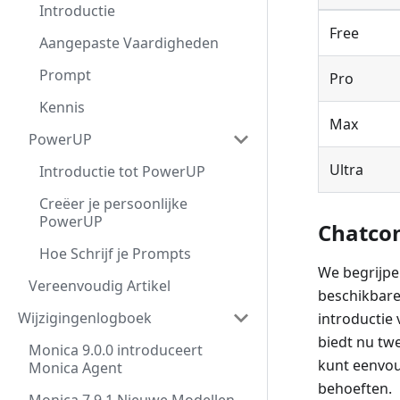
Introductie
Free
Aangepaste Vaardigheden
Prompt
Pro
Kennis
Max
PowerUP
Ultra
Introductie tot PowerUP
Creëer je persoonlijke
PowerUP
Chatco
Hoe Schrijf je Prompts
We begrijpe
Vereenvoudig Artikel
beschikbare
Wijzigingenlogboek
introductie
biedt nu twe
Monica 9.0.0 introduceert
kunt eenvoud
Monica Agent
behoeften.