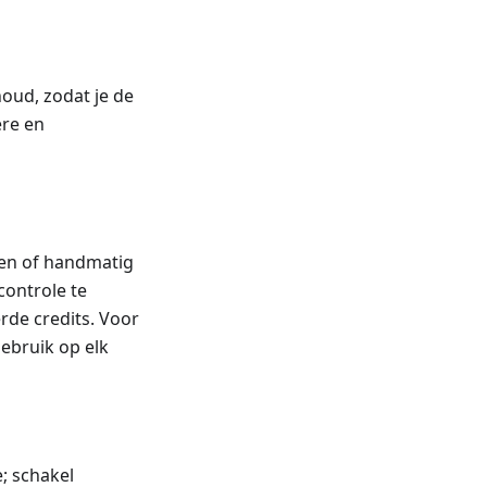
houd, zodat je de
ere en
den of handmatig
controle te
rde credits. Voor
 gebruik op elk
; schakel