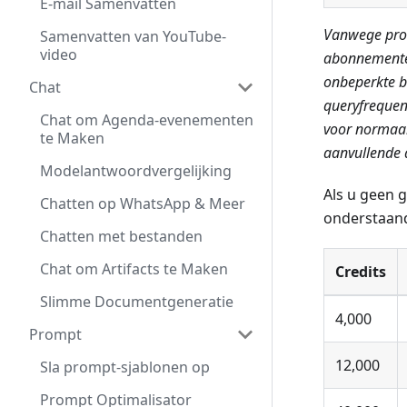
E-mail Samenvatten
Vanwege prod
Samenvatten van YouTube-
video
abonnemente
onbeperkte b
Chat
queryfrequen
Chat om Agenda-evenementen
voor normaal
te Maken
aanvullende q
Modelantwoordvergelijking
Als u geen 
Chatten op WhatsApp & Meer
onderstaand
Chatten met bestanden
Chat om Artifacts te Maken
Credits
Slimme Documentgeneratie
4,000
Prompt
12,000
Sla prompt-sjablonen op
Prompt Optimalisator