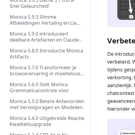
Monica 5.9.5 Llama 3.1 Ultra-
Snel Gelaunched!
Monica 5.9.3 Slimme
Afbeeldingen Vertaling en Llama
3.1 Lancering
Monica 5.9.0 introduceert
Verbet
deelbare Artefacten en Claude
3.5 Sonnet met webtoegang
Monica 5.8.0 Introductie Monica
De introduct
Artifacts
verbeterd. 
Monica 5.7.0 Transformeer je
tijdens ges
browserervaring in moeiteloze
verkorting.
documentcreatie
Monica 5.6.0 Stelt Monica
aanzienlijk.
Grammaticacontrole voor
chatcontext
geavanceerd
Monica 5.5.0 Betere Antwoorden
met Vervolgvragen en Modellen
hieronder vo
Monica 5.4.0 Uitgebreide Reactie
Kwaliteitsupgrade