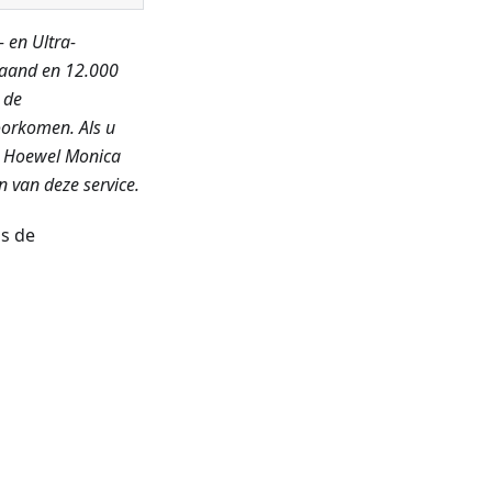
 en Ultra-
aand en 12.000
 de
oorkomen. Als u
. Hoewel Monica
n van deze service.
ns de