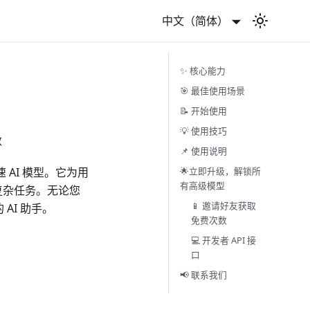
中文（简体）
✨ 核心能力
🎯 最佳使用场景
📝 开始使用
💡 使用技巧
数
📌 使用说明
🌟立即升级，解锁所
代高速 AI 模型。它为用
有高级模型
复杂任务。无论您
📱 邀请好友获取
 AI 助手。
免费次数
💻 开发者 API 接
口
📢 联系我们