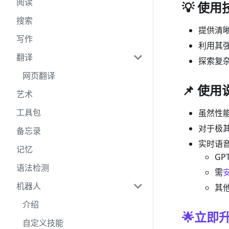
阅读
💡 使用
搜索
提供清
写作
利用其
翻译
探索复
网页翻译
📌 使用
艺术
工具包
虽然性
对于极
备忘录
实时语
记忆
GP
语法检测
需
机器人
其
介绍
🌟立即
自定义技能