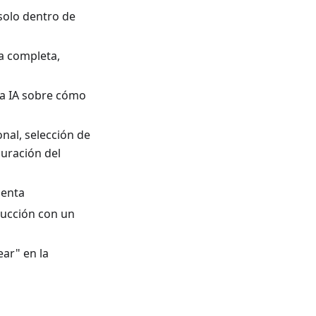
 solo dentro de
a completa,
la IA sobre cómo
nal, selección de
guración del
ienta
ducción con un
ear" en la