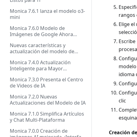
Listos para Ti
Especifi
Monica 7.6.1 lanza el modelo o3-
rangos 
mini
Elige e
Monica 7.6.0 Modelo de
selecci
Imágenes de Google Ahora
Disponible
Escribe
Nuevas características y
procesa
actualización del modelo de
Monica 7.5.1
Configu
Monica 7.4.0 Actualización
modelo 
Inteligente para Mayor
idioma 
Eficiencia
Monica 7.3.0 Presenta el Centro
Configu
de Videos de IA
Configu
Monica 7.2.0 Nuevas
clic
Actualizaciones del Modelo de IA
Complet
Monica 7.1.0 Simplifica Artículos
esquina
y Chat Multi-Plataforma
Monica 7.0.0 Creación de
Creación d