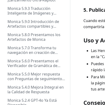
¡Lanzamiento Ultra-Rápido!
Monica 5.9.3 Traducción
5. Public
Inteligente de Imágenes y
Lanzamiento de Llama 3.1
Cuando esté
Monica 5.9.0 Introducción de
Artefactos compartibles y
compartirla
Claude 3.5 Soneto con acceso
Monica 5.8.0 Presentamos los
web
Uso y A
Artefactos de Monica
Monica 5.7.0 Transforma tu
Las Her
navegación en creación de
en la "
documentos sin esfuerzo
Monica 5.6.0 Presentamos el
Puedes 
Verificador de Gramática de
rápido 
Monica
Monica 5.5.0 Mejor respuesta
Para Mi
con Preguntas de seguimiento y
la pági
Modelos
Monica 5.4.0 Mejora Integral en
tus art
la Calidad de Respuesta
Monica 5.2.4 GPT-4o Ya Está
Consejo