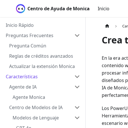
Centro de Ayuda de Monica
Inicio
Inicio Rápido
Car
Preguntas Frecuentes
Crea 
Pregunta Común
Reglas de créditos avanzados
En la era a
contenido we
Actualizar la extensión Monica
procesar in
Características
diseñados p
Agente de IA
IA de Monic
perfectamen
Agente Monica
Centro de Modelos de IA
Los PowerUP
Herramienta
Modelos de Lenguaje
escenario w