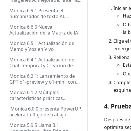
imágenes AI mejorada. ¡Interfaz
rediseñada!
Iniciar 
Monica 6.9.1 Presenta el
Haz
humanizador de texto AI.
¡Actualización importante del
O h
Monica 6.6.0 Nueva
asistente de escritura!
la 
Actualización de la Matriz de IA
Elige el
Monica 6.5.1 Actualización de
emerge
Memo y Voz en Vivo
Rellena 
Monica 6.4.1 Actualización de
Est
Chat Temporal y Creación de
Bots
O e
Monica 6.2.1: Lanzamiento de
GPT o1-preview y o1-mini, con
Complet
traducción mejorada
esquina
Monica 6.1.2 Múltiples
características prácticas
mejoradas para aumentar tu
4. Prueb
¡Monica 6.0.0 presenta PowerUP,
eficiencia
acelera tu flujo de trabajo!
Después de l
Monica 5.9.5 Llama 3.1
optimiza seg