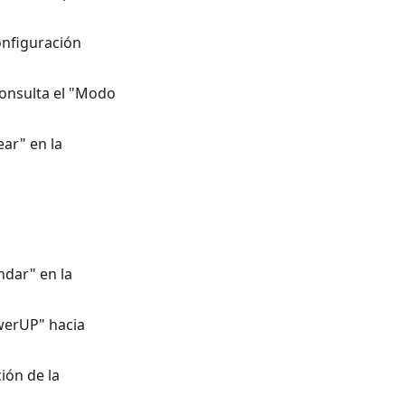
onfiguración
consulta el "Modo
ear" en la
ndar" en la
werUP" hacia
ión de la