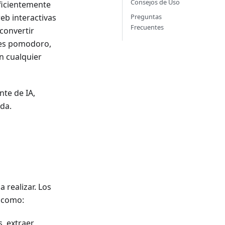
Consejos de Uso
ficientemente
Preguntas
eb interactivas
Frecuentes
convertir
res pomodoro,
en cualquier
nte de IA,
da.
 realizar. Los
 como:
, extraer