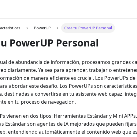
acterísticas
PowerUP
Crea tu PowerUP Personal
tu PowerUP Personal
ctual de abundancia de información, procesamos grandes c
b diariamente. Ya sea para aprender, trabajar o entretener
formación de manera eficiente es crucial. Los PowerUPs de
ara abordar este desafío. Los PowerUPs son característica
a, destinadas a convertirse en tu asistente web capaz, int
te en tu proceso de navegación.
s vienen en dos tipos: Herramientas Estándar y Mini APPs.
s Estándar son agentes de IA mejorados que pueden fijars
eb, entendiendo automáticamente el contenido web que e