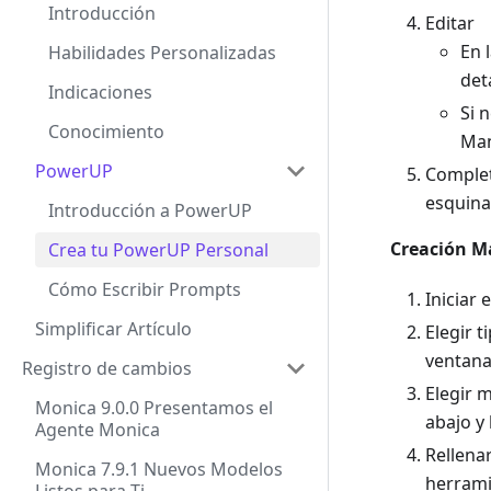
Introducción
Editar
En 
Habilidades Personalizadas
det
Indicaciones
Si 
Conocimiento
Man
PowerUP
Complet
esquina
Introducción a PowerUP
Creación M
Crea tu PowerUP Personal
Cómo Escribir Prompts
Iniciar 
Simplificar Artículo
Elegir 
ventan
Registro de cambios
Elegir 
Monica 9.0.0 Presentamos el
abajo y
Agente Monica
Rellena
Monica 7.9.1 Nuevos Modelos
herram