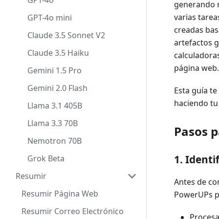
GPT-4o
generando r
varias tarea
GPT-4o mini
creadas bas
Claude 3.5 Sonnet V2
artefactos 
Claude 3.5 Haiku
calculadoras
página web.
Gemini 1.5 Pro
Gemini 2.0 Flash
Esta guía te
haciendo tu
Llama 3.1 405B
Llama 3.3 70B
Pasos 
Nemotron 70B
1. Identi
Grok Beta
Resumir
Antes de com
Resumir Página Web
PowerUPs pu
Resumir Correo Electrónico
Procesa