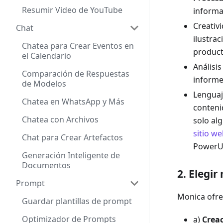
Resumir Video de YouTube
informa
Creativ
Chat
ilustrac
Chatea para Crear Eventos en
produc
el Calendario
Análisis
Comparación de Respuestas
informes
de Modelos
Lenguaj
Chatea en WhatsApp y Más
conteni
Chatea con Archivos
solo al
sitio w
Chat para Crear Artefactos
PowerUP
Generación Inteligente de
Documentos
2. Elegi
Prompt
Monica ofre
Guardar plantillas de prompt
Optimizador de Prompts
a)
Creac