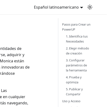
Español latinoamericano
Pasos para Crear un
PowerUP
1. Identifica tus
Necesidades
antidades de
2. Elegir método
de creación
se, adquirir y
3. Configurar
 Monica están
parámetros de
s innovadoras de
la herramienta
egrándose
4. Prueba y
optimiza
5. Publicar y
 Las
Compartir
e en cualquier
Uso y Acceso
stás navegando,