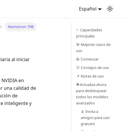
Español
Nemotron 70B
✨ Capacidades
principales
🎯 Mejores casos de
uso
ria al iniciar
📝 Comenzar
💡 Consejos de uso
📌 Notas de uso
 NVIDIA en
🌟Actualiza ahora
r una calidad de
para desbloquear
ución de
todos los modelos
 inteligente y
avanzados
📱 Invita a
amigos para uso
gratuito