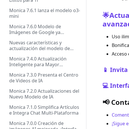
Listos para Ti
Monica 7.6.1 lanza el modelo o3-
🌟Actua
mini
avanza
Monica 7.6.0 Modelo de
Imágenes de Google ya
Uso ili
Disponible
Nuevas características y
Bonific
actualización del modelo de
Acceso 
Monica 7.5.1
Monica 7.4.0 Actualización
Inteligente para Mayor
📱 Invit
Eficiencia
Monica 7.3.0 Presenta el Centro
de Videos de IA
💻 Interf
Monica 7.2.0 Actualizaciones del
Nuevo Modelo de IA
📢 Cont
Monica 7.1.0 Simplifica Artículos
e Integra Chat Multi-Plataforma
Coment
Monica 7.0.0 Creación de
¡Sigue e