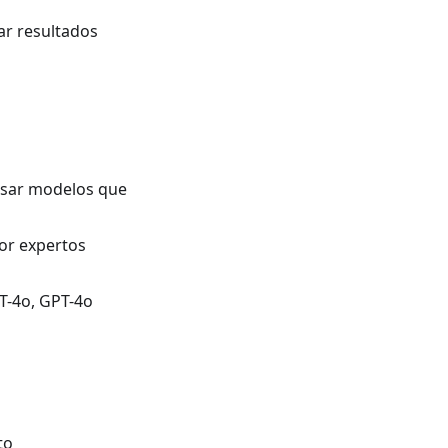
ar resultados
usar modelos que
por expertos
T-4o, GPT-4o
to