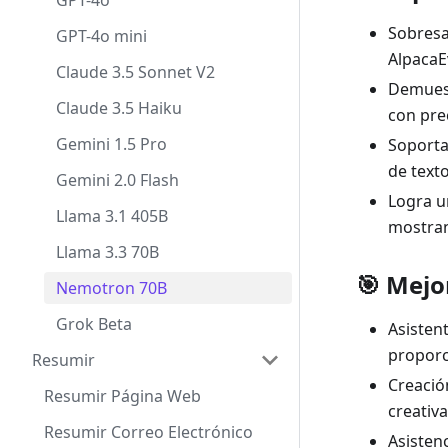
GPT-4o
Sobresa
GPT-4o mini
AlpacaE
Claude 3.5 Sonnet V2
Demuest
Claude 3.5 Haiku
con pre
Gemini 1.5 Pro
Soporta
de text
Gemini 2.0 Flash
Logra u
Llama 3.1 405B
mostran
Llama 3.3 70B
🎯 Mejo
Nemotron 70B
Grok Beta
Asisten
proporc
Resumir
Creació
Resumir Página Web
creativa
Resumir Correo Electrónico
Asisten