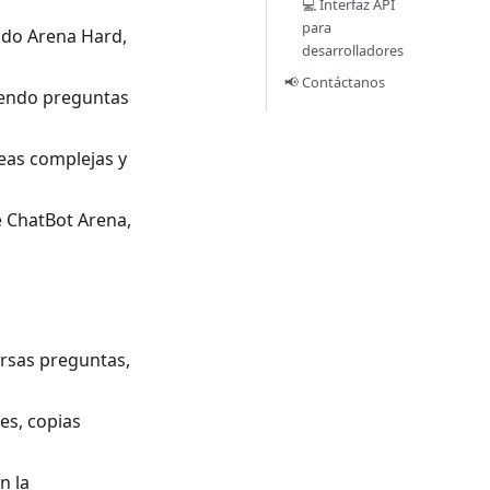
💻 Interfaz API
para
ndo Arena Hard,
desarrolladores
📢 Contáctanos
iendo preguntas
eas complejas y
e ChatBot Arena,
ersas preguntas,
es, copias
n la