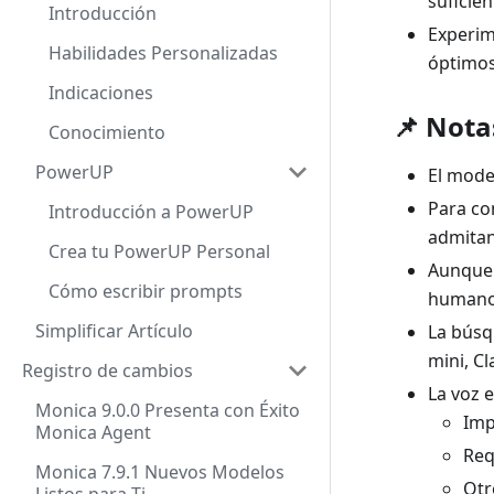
suficie
Introducción
Experim
Habilidades Personalizadas
óptimo
Indicaciones
📌 Nota
Conocimiento
PowerUP
El mode
Para co
Introducción a PowerUP
admitan
Crea tu PowerUP Personal
Aunque 
Cómo escribir prompts
humanos
Simplificar Artículo
La búsq
mini, C
Registro de cambios
La voz 
Monica 9.0.0 Presenta con Éxito
Imp
Monica Agent
Req
Monica 7.9.1 Nuevos Modelos
Otr