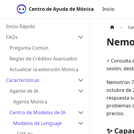
Centro de Ayuda de Mónica
Inicio
Inicio Rápido
Car
FAQs
Nemo
Pregunta Común
Reglas de Créditos Avanzados
⭐ Consulta e
sesión, des
Actualizar la extensión Monica
Características
Nemotron 70
octubre de 
Agente de IA
respuesta su
Agente Monica
problemas c
Centro de Modelos de IA
preciso.
Modelos de Lenguaje
✨ Capac