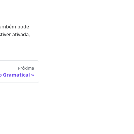
 também pode
tiver ativada,
Próxima
ão Gramatical
NAI OPCO, LLC.