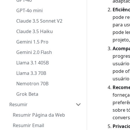
GPT-4o
adaptad
Eficiên
GPT-4o mini
pode re
Claude 3.5 Sonnet V2
para us
Claude 3.5 Haiku
pode le
projeto
Gemini 1.5 Pro
Acompa
Gemini 2.0 Flash
progres
Llama 3.1 405B
usuário
pode of
Llama 3.3 70B
usuário
Nemotron 70B
Recome
Grok Beta
forneça
preferê
Resumir
sobre t
Resumir Página da Web
convers
Resumir Email
Privaci