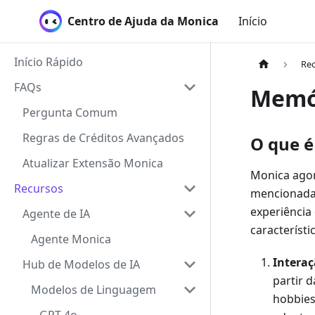
Centro de Ajuda da Monica
Início
Início Rápido
Re
FAQs
Memó
Pergunta Comum
Regras de Créditos Avançados
O que é
Atualizar Extensão Monica
Monica agor
Recursos
mencionadas
experiência
Agente de IA
característi
Agente Monica
Interaç
Hub de Modelos de IA
partir 
Modelos de Linguagem
hobbies