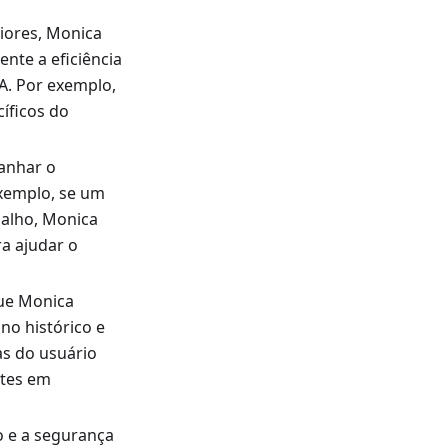
iores, Monica
ente a eficiência
A. Por exemplo,
íficos do
anhar o
exemplo, se um
balho, Monica
a ajudar o
que Monica
no histórico e
as do usuário
ntes em
o e a segurança