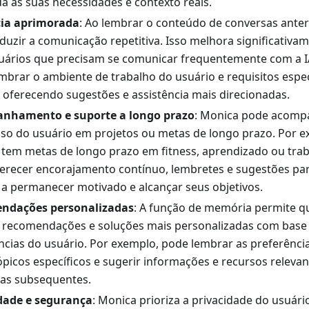
a às suas necessidades e contexto reais.
cia aprimorada
: Ao lembrar o conteúdo de conversas anter
duzir a comunicação repetitiva. Isso melhora significativam
uários que precisam se comunicar frequentemente com a I
mbrar o ambiente de trabalho do usuário e requisitos espec
, oferecendo sugestões e assistência mais direcionadas.
nhamento e suporte a longo prazo
: Monica pode acomp
so do usuário em projetos ou metas de longo prazo. Por 
 tem metas de longo prazo em fitness, aprendizado ou tra
erecer encorajamento contínuo, lembretes e sugestões par
 a permanecer motivado e alcançar seus objetivos.
ndações personalizadas
: A função de memória permite 
 recomendações e soluções mais personalizadas com base 
ncias do usuário. Por exemplo, pode lembrar as preferênci
ópicos específicos e sugerir informações e recursos releva
as subsequentes.
dade e segurança
: Monica prioriza a privacidade do usuári