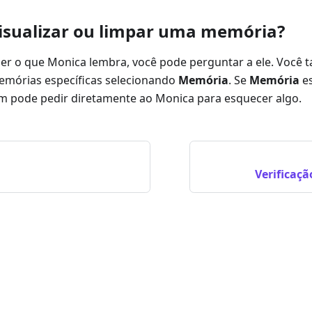
isualizar ou limpar uma memória?
er o que Monica lembra, você pode perguntar a ele. Você
memórias específicas selecionando
Memória
. Se
Memória
es
 pode pedir diretamente ao Monica para esquecer algo.
Verificaç
FLY EFFECT PTE. LTD. GPT é uma marca registrada da OPE