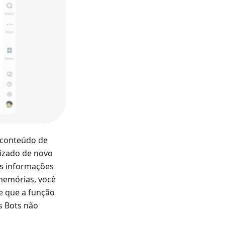
 conteúdo de
dizado de novo
as informações
memórias, você
te que a função
s Bots não